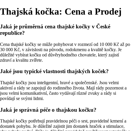
Thajská kočka: Cena a Prodej
Jaká je průměrná cena thajské kočky v České
republice?
Cena thajské kočky se může pohybovat v rozmezí od 10 000 Kč až po
30 000 Kč, v závislosti na původu, rodokmenu a kvalitě kočky. Je
důležité vybírat kočku od důvěryhodného chovatele, který zajistí
zdraví a kvalitu zvířete.
Jaké jsou typické vlastnosti thajských koček?
Thajské kočky jsou inteligentní, hravé a společenské. Jsou velmi
aktivní a rády se zapojují do rodinného života. Mají rády pozornost a
jsou velmi komunikativní, často vydávají různé zvuky a rády si
povídají se svými lidmi.
Jaká je správná péče o thajskou kočku?
Thajské kočky potřebují pravidelnou péči o srst, pravidelné krmení a
dostatek pohybu. Je důležité zajistit jim dostatek hraček a stimulace,