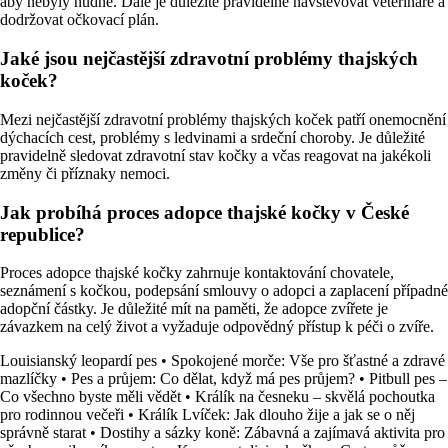
aby nebyly nudné. Dále je důležité pravidelně navštěvovat veterináře a
dodržovat očkovací plán.
Jaké jsou nejčastější zdravotní problémy thajských
koček?
Mezi nejčastější zdravotní problémy thajských koček patří onemocnění
dýchacích cest, problémy s ledvinami a srdeční choroby. Je důležité
pravidelně sledovat zdravotní stav kočky a včas reagovat na jakékoli
změny či příznaky nemoci.
Jak probíhá proces adopce thajské kočky v České
republice?
Proces adopce thajské kočky zahrnuje kontaktování chovatele,
seznámení s kočkou, podepsání smlouvy o adopci a zaplacení případné
adopční částky. Je důležité mít na paměti, že adopce zvířete je
závazkem na celý život a vyžaduje odpovědný přístup k péči o zvíře.
Louisianský leopardí pes
•
Spokojené morče: Vše pro šťastné a zdravé
mazlíčky
•
Pes a průjem: Co dělat, když má pes průjem?
•
Pitbull pes –
Co všechno byste měli vědět
•
Králík na česneku – skvělá pochoutka
pro rodinnou večeři
•
Králík Lvíček: Jak dlouho žije a jak se o něj
správně starat
•
Dostihy a sázky koně: Zábavná a zajímavá aktivita pro