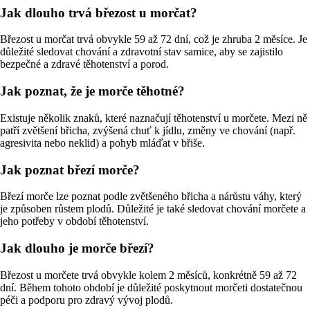
Jak dlouho trvá březost u morčat?
Březost u morčat trvá obvykle 59 až 72 dní, což je zhruba 2 měsíce. Je
důležité sledovat chování a zdravotní stav samice, aby se zajistilo
bezpečné a zdravé těhotenství a porod.
Jak poznat, že je morče těhotné?
Existuje několik znaků, které naznačují těhotenství u morčete. Mezi ně
patří zvětšení břicha, zvýšená chuť k jídlu, změny ve chování (např.
agresivita nebo neklid) a pohyb mláďat v břiše.
Jak poznat březí morče?
Březí morče lze poznat podle zvětšeného břicha a nárůstu váhy, který
je způsoben růstem plodů. Důležité je také sledovat chování morčete a
jeho potřeby v období těhotenství.
Jak dlouho je morče březí?
Březost u morčete trvá obvykle kolem 2 měsíců, konkrétně 59 až 72
dní. Během tohoto období je důležité poskytnout morčeti dostatečnou
péči a podporu pro zdravý vývoj plodů.