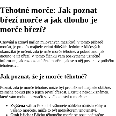
Těhotné morče: Jak poznat
březí morče a jak dlouho je
morče březí?
Chování a zdraví našich milovaných mazlíčků, v tomto případě
morčat, je pro nás majitele velmi důležité. Jedním z klíčových
okamžiků je určení, zda je naše morče těhotné, a pokud ano, jak
dlouho je již březí. V tomto článku vám poskytneme užitečné
informace, jak rozpoznat březí morče a jak se o něj postarat v průběhu
těhotenství.
Jak poznat, že je morče těhotné?
Poznat, zda je morče těhotné, může být pro některé majitele obtížné,
zejména pokud jde o jejich první březost. Existuje několik známek,
které vám mohou naznačit stav těhotenství u morčete:
Zvýšená váha:
Pokud si všimnete náhlého nárůstu váhy u
vašeho morčete, může to být indikátorem těhotenství.
Otok břicha:
Břicho těhotného morče se postupně začne