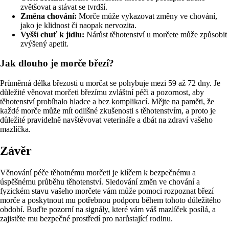
zvětšovat a stávat se tvrdší.
Změna chování:
Morče může vykazovat změny ve chování,
jako je klidnost či naopak nervozita.
Vyšší chuť k jídlu:
Nárůst těhotenství u morčete může způsobit
zvýšený apetit.
Jak dlouho je morče březí?
Průměrná délka březosti u morčat se pohybuje mezi 59 až 72 dny. Je
důležité věnovat morčeti březímu zvláštní péči a pozornost, aby
těhotenství probíhalo hladce a bez komplikací. Mějte na paměti, že
každé morče může mít odlišné zkušenosti s těhotenstvím, a proto je
důležité pravidelně navštěvovat veterináře a dbát na zdraví vašeho
mazlíčka.
Závěr
Věnování péče těhotnému morčeti je klíčem k bezpečnému a
úspěšnému průběhu těhotenství. Sledování změn ve chování a
fyzickém stavu vašeho morčete vám může pomoci rozpoznat březí
morče a poskytnout mu potřebnou podporu během tohoto důležitého
období. Buďte pozorní na signály, které vám váš mazlíček posílá, a
zajistěte mu bezpečné prostředí pro narůstající rodinu.