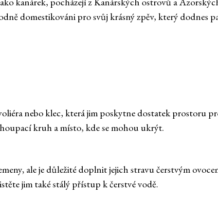
jako kanárek, pocházejí z Kanárských ostrovů a Azorskýc
vodně domestikováni pro svůj krásný zpěv, který dodnes pa
voliéra nebo klec, která jim poskytne dostatek prostoru pro
e houpací kruh a místo, kde se mohou ukrýt.
emeny, ale je důležité doplnit jejich stravu čerstvým ovoc
stěte jim také stálý přístup k čerstvé vodě.