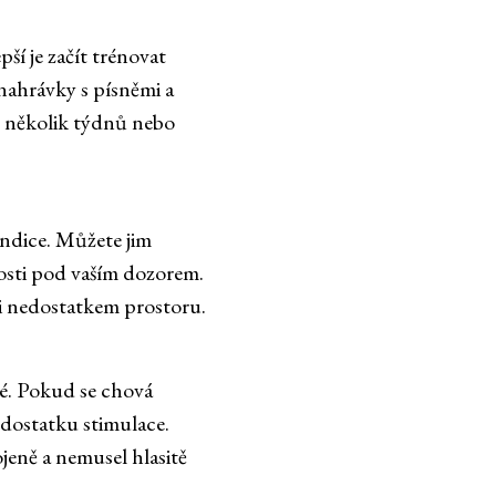
í je začít trénovat
nahrávky s písněmi a
t několik týdnů nebo
ondice. Můžete jim
nosti pod vaším dozorem.
ni nedostatkem prostoru.
vé. Pokud se chová
dostatku stimulace.
jeně a nemusel hlasitě