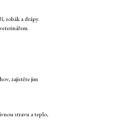
ří, zobák a drápy.
veterinářem.
v, zajistěte jim
rávnou stravu a teplo,