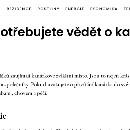
Í
REZIDENCE
ROSTLINY
ENERGIE
EKONOMIKA
TE
potřebujete vědět o k
čků zaujímají kanárkové zvláštní místo. Jsou to nejen krá
i společníky. Pokud uvažujete o přivítání kanárka do své r
řebami, chovem a péčí.
ie