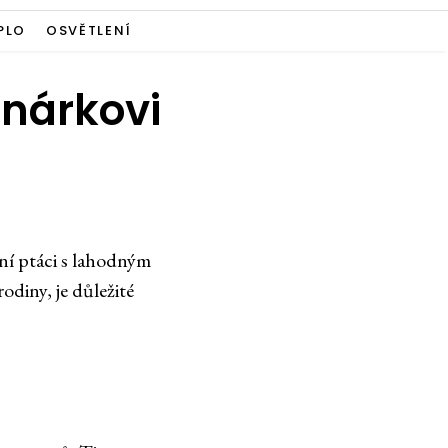
PLO
OSVĚTLENÍ
anárkovi
sní ptáci s lahodným
odiny, je důležité