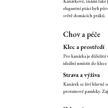
Kanárkové, známí také 
elegantní ptáci byli pů
světě domácích ptáků.
Chov a péče
Klec a prostředí
Pro kanárka je důležitá 
ideální umístit do klec
Strava a výživa
Kanárek se živí hlavně s
proteinové pamlsky. Zaji