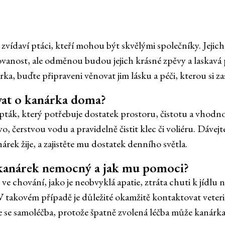
zvídaví ptáci, kteří mohou být skvělými společníky. Jejich
ovanost, ale odměnou budou jejich krásné zpěvy a laskav
ka, buďte připraveni věnovat jim lásku a péči, kterou si za
vat o kanárka doma?
pták, který potřebuje dostatek prostoru, čistotu a vhodnou
ivo, čerstvou vodu a pravidelně čistit klec či voliéru. Dávej
árek žije, a zajistěte mu dostatek denního světla.
e kanárek nemocný a jak mu pomoci?
ve chování, jako je neobvyklá apatie, ztráta chuti k jídl
 takovém případě je důležité okamžitě kontaktovat veterin
se samoléčba, protože špatně zvolená léčba může kanárka j