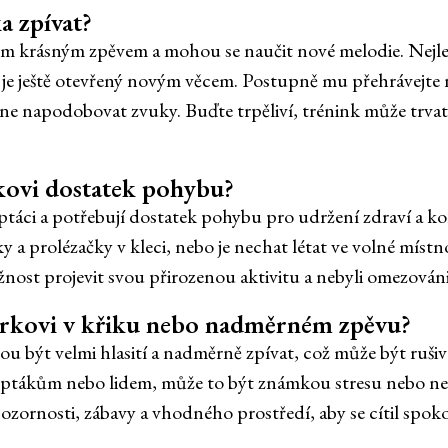
a zpívat?
 krásným zpěvem a mohou se naučit nové melodie. Nejlepš
je ještě otevřený novým věcem. Postupně mu přehrávejte 
ne napodobovat zvuky. Buďte trpěliví, trénink může trva
rkovi dostatek pohybu?
ptáci a potřebují dostatek pohybu pro udržení zdraví a k
 a prolézačky v kleci, nebo je nechat létat ve volné míst
ožnost projevit svou přirozenou aktivitu a nebyli omezová
árkovi v křiku nebo nadměrném zpěvu?
 být velmi hlasití a nadměrně zpívat, což může být ruši
m ptákům nebo lidem, může to být známkou stresu nebo ne
zornosti, zábavy a vhodného prostředí, aby se cítil spoko