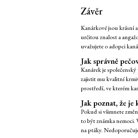
Závěr
Kanárkové jsou krásní a 
určitou znalost a angaž
uvažujete o adopci kanár
Jak správně pečo
Kanárek je společenský 
zajistit mu kvalitní krm
prostředí, ve kterém kan
Jak poznat, že j
Pokud si všimnete změn 
to být známka nemoci. V
na ptáky. Nedoporučuje 