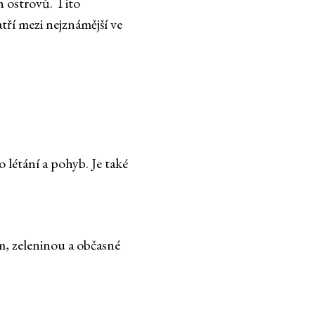
h ostrovů. Tito
tří mezi nejznámější ve
 létání a pohyb. Je také
em, zeleninou a občasné