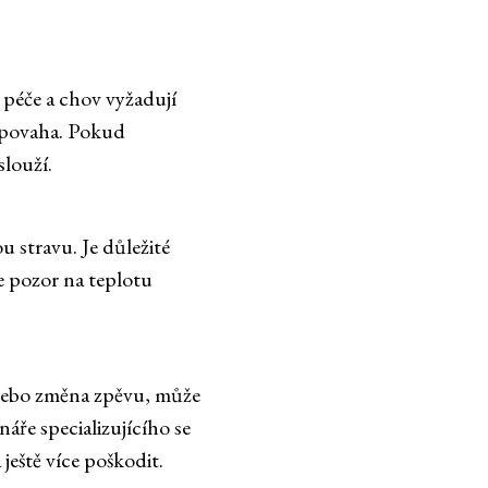
 péče a chov vyžadují
á povaha. Pokud
slouží.
 stravu. Je důležité
te pozor na teplotu
u nebo změna zpěvu, může
áře specializujícího se
eště více poškodit.