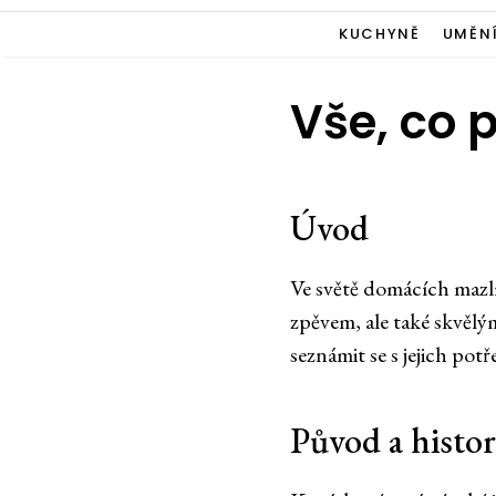
KUCHYNĚ
UMĚN
Vše, co 
Úvod
Ve světě domácích mazlí
zpěvem, ale také skvělým
seznámit se s jejich pot
Původ a histor