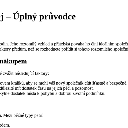
ej – Úplný průvodce
n. Jeho roztomilý vzhled a přátelská povaha ho činí ideálním společní
aktory předtím, než se rozhodnete pořídit si tohoto roztomilého společn
d nákupem
 zvážit následující faktory:
hovem králíků, aby se mohl váš nový společník cítit šťastně a bezpečně.
 důležité mít dostatek času na jejich péči a pozornost.
skytne dostatek místa k pohybu a dobrou životní podmínku.
i. Mezi běžné typy patří:
ledem.