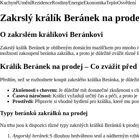
Kuchyně
Umění
Rezidence
Rostliny
Energie
Ekonomika
Teplo
Osvětlení
Zakrslý králík Beránek na prod
O zakrslém králíkovi Beránkovi
Zakrslý králík Beránek je oblíbeným domácím mazlíčkem pro mnoho rodi
možnosti zakoupení beránka zakrálka, a proto je důležité zvážit různé f
Králík Beránek na prodej – Co zvážit pře
Předtím, než se rozhodnete koupit zakrslého králíka Beránka, je důležité
Zkušenosti s chovem:
Je důležité mít dostatečné zkušenosti s c
Časová náročnost:
Králíci vyžadují určitý čas a péči, a proto je
Prostředí:
Připravte si vhodné bydlení pro králíka, které mu po
Typy beránků zakrálků na prodej
Na trhu jsou k dispozici různé typy zakrslých králíků Beránků k prodej
Angorský beránek:
S dlouhou hedvábnou srstí a nádherným vzh