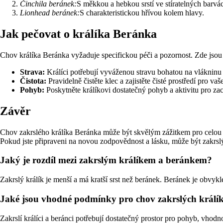
Činchila beránek:
S měkkou a hebkou srstí ve stíratelných barvá
Lionhead beránek:
S charakteristickou hřívou kolem hlavy.
Jak pečovat o králíka Beránka
Chov králíka Beránka vyžaduje specifickou péči a pozornost. Zde jsou
Strava:
Králíci potřebují vyváženou stravu bohatou na vlákninu 
Čistota:
Pravidelně čistěte klec a zajistěte čisté prostředí pro vaš
Pohyb:
Poskytněte králíkovi dostatečný pohyb a aktivitu pro za
Závěr
Chov zakrslého králíka Beránka může být skvělým zážitkem pro celou 
Pokud jste připraveni na novou zodpovědnost a lásku, může být zakrsl
Jaký je rozdíl mezi zakrslým králíkem a beránkem?
Zakrslý králík je menší a má kratší srst než beránek. Beránek je obvykle
Jaké jsou vhodné podmínky pro chov zakrslých králí
Zakrslí králíci a beránci potřebují dostatečný prostor pro pohyb, vhodno