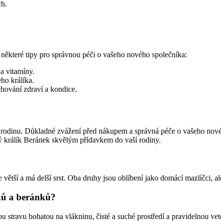
ch.
 některé tipy pro správnou péči o vašeho nového společníka:
a vitamíny.
eho králíka.
chování zdraví a kondice.
rodinu. Důkladné zvážení před nákupem a správná péče o vašeho nového
ý králík Beránek skvělým přídavkem do vaší rodiny.
 větší a má delší srst. Oba druhy jsou oblíbení jako domácí mazlíčci, ale
ků a beránků?
u stravu bohatou na vlákninu, čisté a suché prostředí a pravidelnou veter